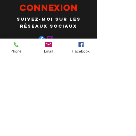
ConneXION
Suivez-MOI sur les
réseaux sociaux
Politique de confidentialité
Phone
Email
Facebook
Mentions légales
Politique de cookies
© 2026 par La Ferme de la Roche
Lézan, Lucie Cabaniols. Créé
avec
Wix
Un grand merci à YVES FAGNIART
pour son si merveilleux renard en
aquarelle qui apporte un éclair de
poésie à ma ferme !
Le FEADER, la région BFC ainsi que
le conseil départemental ont