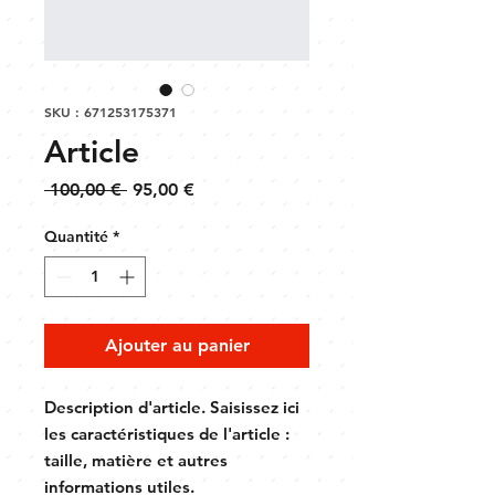
SKU : 671253175371
Article
Prix
Prix
 100,00 € 
95,00 €
original
promotionnel
Quantité
*
Ajouter au panier
Description d'article. Saisissez ici 
les caractéristiques de l'article : 
taille, matière et autres 
informations utiles.